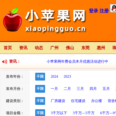
登录
注册
首页
资讯
动态
广州
佛山
东莞
惠州
资讯：
小苹果网年费会员本月优惠活动进行中
发布年份：
不限
2024
2023
小苹果网全新改版中
2023-01-12
发布月份：
不限
一月
二月
三月
四月
五月
建设类别：
不限
厂房建设
住宅建设
办公楼
宿舍
项目金额：
不限
3千万以下
3千万—5千万
6千万—9