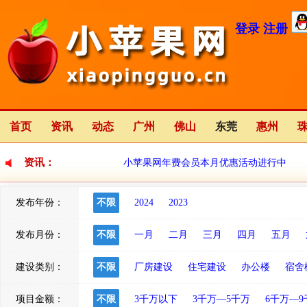
登录
注册
首页
资讯
动态
广州
佛山
东莞
惠州
资讯：
小苹果网年费会员本月优惠活动进行中
发布年份：
不限
2024
2023
小苹果网全新改版中
2023-01-12
发布月份：
不限
一月
二月
三月
四月
五月
建设类别：
不限
厂房建设
住宅建设
办公楼
宿舍
项目金额：
不限
3千万以下
3千万—5千万
6千万—9