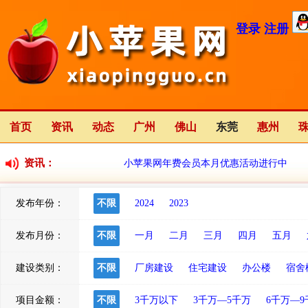
登录
注册
首页
资讯
动态
广州
佛山
东莞
惠州
资讯：
小苹果网年费会员本月优惠活动进行中
发布年份：
不限
2024
2023
小苹果网全新改版中
2023-01-12
发布月份：
不限
一月
二月
三月
四月
五月
建设类别：
不限
厂房建设
住宅建设
办公楼
宿舍
项目金额：
不限
3千万以下
3千万—5千万
6千万—9