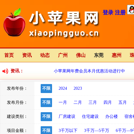
登录
注册
首页
资讯
动态
广州
佛山
东莞
惠州
资讯：
小苹果网年费会员本月优惠活动进行中
发布年份：
不限
2024
2023
小苹果网全新改版中
2023-01-12
发布月份：
不限
一月
二月
三月
四月
五月
建设类别：
不限
厂房建设
住宅建设
办公楼
宿舍
项目金额：
不限
3千万以下
3千万—5千万
6千万—9